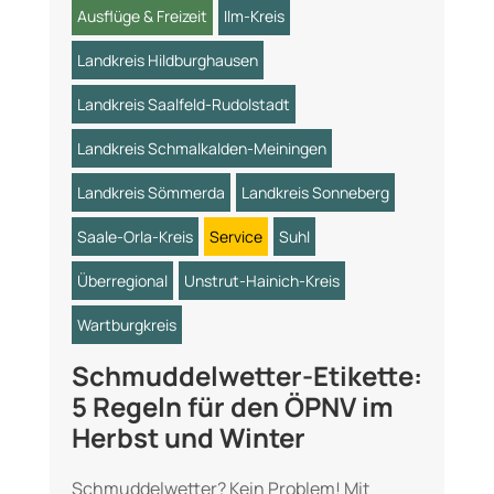
Ausflüge & Freizeit
Ilm-Kreis
Landkreis Hildburghausen
Landkreis Saalfeld-Rudolstadt
Landkreis Schmalkalden-Meiningen
Landkreis Sömmerda
Landkreis Sonneberg
Saale-Orla-Kreis
Service
Suhl
Überregional
Unstrut-Hainich-Kreis
Wartburgkreis
Schmuddelwetter-Etikette:
5 Regeln für den ÖPNV im
Herbst und Winter
Schmuddelwetter? Kein Problem! Mit