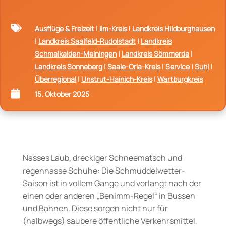

Ausflüge & Freizeit
|
Ilm-Kreis
|
Landkreis Hildburghausen
|
Landkreis Saalfeld-Rudolstadt
|
Landkreis
Schmalkalden-Meiningen
|
Landkreis Sömmerda
|
Landkreis Sonneberg
|
Saale-Orla-Kreis
|
Service
|
Suhl
|
Überregional
|
Unstrut-Hainich-Kreis
|
Wartburgkreis

15. Oktober 2025
Nasses Laub, dreckiger Schneematsch und
regennasse Schuhe: Die Schmuddelwetter-
Saison ist in vollem Gange und verlangt nach der
einen oder anderen „Benimm-Regel“ in Bussen
und Bahnen. Diese sorgen nicht nur für
(halbwegs) saubere öffentliche Verkehrsmittel,