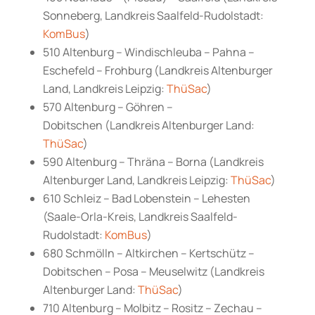
Sonneberg, Landkreis Saalfeld-Rudolstadt:
KomBus
)
510 Altenburg – Windischleuba – Pahna –
Eschefeld – Frohburg (Landkreis Altenburger
Land, Landkreis Leipzig:
ThüSac
)
570 Altenburg – Göhren –
Dobitschen (Landkreis Altenburger Land:
ThüSac
)
590 Altenburg – Thräna – Borna (Landkreis
Altenburger Land, Landkreis Leipzig:
ThüSac
)
610 Schleiz – Bad Lobenstein – Lehesten
(Saale-Orla-Kreis, Landkreis Saalfeld-
Rudolstadt:
KomBus
)
680 Schmölln – Altkirchen – Kertschütz –
Dobitschen – Posa – Meuselwitz (Landkreis
Altenburger Land:
ThüSac
)
710 Altenburg – Molbitz – Rositz – Zechau –