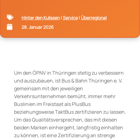

Hinter den Kulissen
|
Service
|
Überregional

28. Januar 2026
Um den ÖPNV in Thüringen stetig zu verbessern
und auszubauen, ist Bus & Bahn Thüringen e. V.
gemeinsam mit den jeweiligen
Verkehrsunternehmen bemüht, immer mehr
Buslinien im Freistaat als PlusBus
beziehungsweise TaktBus zertifizieren zu lassen.
Um das Qualitätsversprechen, das mit diesen
beiden Marken einhergeht, langfristig einhalten
zu können, ist eine Zertifizierung an strenge