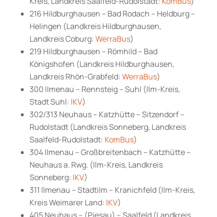
Kreis, Landkreis Saalfeld-Rudolstadt:
KomBus
)
216 Hildburghausen – Bad Rodach – Heldburg –
Helingen (Landkreis Hildburghausen,
Landkreis Coburg:
WerraBus
)
219 Hildburghausen – Römhild – Bad
Königshofen (Landkreis Hildburghausen,
Landkreis Rhön-Grabfeld:
WerraBus
)
300 Ilmenau – Rennsteig – Suhl (Ilm-Kreis,
Stadt Suhl:
IKV
)
302/313 Neuhaus – Katzhütte – Sitzendorf –
Rudolstadt (Landkreis Sonneberg, Landkreis
Saalfeld-Rudolstadt:
KomBus
)
304 Ilmenau – Großbreitenbach – Katzhütte –
Neuhaus a. Rwg. (Ilm-Kreis, Landkreis
Sonneberg:
IKV
)
311 Ilmenau – Stadtilm – Kranichfeld (Ilm-Kreis,
Kreis Weimarer Land:
IKV
)
405 Neuhaus – (Piesau) – Saalfeld (Landkreis