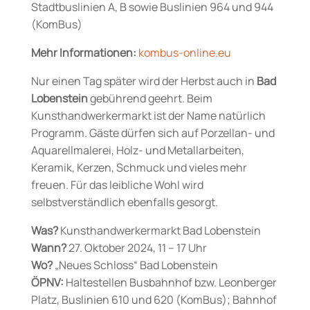
Stadtbuslinien A, B sowie Buslinien 964 und 944
(KomBus)
Mehr Informationen:
kombus-online.eu
Nur einen Tag später wird der Herbst auch in
Bad
Lobenstein
gebührend geehrt. Beim
Kunsthandwerkermarkt ist der Name natürlich
Programm. Gäste dürfen sich auf Porzellan- und
Aquarellmalerei, Holz- und Metallarbeiten,
Keramik, Kerzen, Schmuck und vieles mehr
freuen. Für das leibliche Wohl wird
selbstverständlich ebenfalls gesorgt.
Was?
Kunsthandwerkermarkt Bad Lobenstein
Wann?
27. Oktober 2024, 11 – 17 Uhr
Wo?
„Neues Schloss“ Bad Lobenstein
ÖPNV:
Haltestellen Busbahnhof bzw. Leonberger
Platz, Buslinien 610 und 620 (KomBus)
; Bahnhof