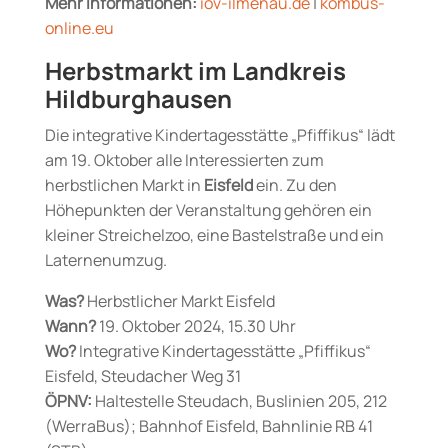
Mehr Informationen:
iov-ilmenau.de
|
kombus-
online.eu
Herbstmarkt im Landkreis
Hildburghausen
Die integrative Kindertagesstätte „Pfiffikus“ lädt
am 19. Oktober alle Interessierten zum
herbstlichen Markt in
Eisfeld
ein. Zu den
Höhepunkten der Veranstaltung gehören ein
kleiner Streichelzoo, eine Bastelstraße und ein
Laternenumzug.
Was?
Herbstlicher Markt Eisfeld
Wann?
19. Oktober 2024, 15.30 Uhr
Wo?
Integrative Kindertagesstätte „Pfiffikus“
Eisfeld, Steudacher Weg 31
ÖPNV:
Haltestelle Steudach, Buslinien 205, 212
(WerraBus); Bahnhof Eisfeld, Bahnlinie RB 41