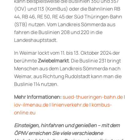
kann beispielsweise die Buslinien 350 und 357
(IOV) und 113 (KomBus) oder die
Bahnlinien RB
44, RB 46, RE 50, RE 45 der Süd·Thüringen·Bahn
(STB)
nutzen. Vom Landkreis Sömmerda aus
fahren die Buslinien 208 und 220 in die
Landeshauptstadt.
In Weimar lockt vom 11. bis 13. Oktober 2024 der
berühmte
Zwiebelmarkt
.
Die Buslinie 231 bringt
Menschen aus dem Landkreis Sömmerda nach
Weimar, aus Richtung Rudolstadt kann man die
Buslinie 114 nutzen.
Mehr Informationen:
sued-thueringen-bahn.de
|
iov-ilmenau.de
|
linienverkehr.de
|
kombus-
online.eu
Einsteigen, hinfahren und genießen – mit dem
ÖPNV erreichen Sie viele verschiedene