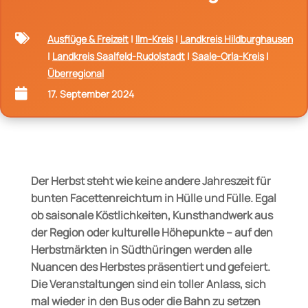

Ausflüge & Freizeit
|
Ilm-Kreis
|
Landkreis Hildburghausen
|
Landkreis Saalfeld-Rudolstadt
|
Saale-Orla-Kreis
|
Überregional

17. September 2024
Der Herbst steht wie keine andere Jahreszeit für
bunten Facettenreichtum in Hülle und Fülle. Egal
ob saisonale Köstlichkeiten, Kunsthandwerk aus
der Region oder kulturelle Höhepunkte – auf den
Herbstmärkten in Südthüringen werden alle
Nuancen des Herbstes präsentiert und gefeiert.
Die Veranstaltungen sind ein toller Anlass, sich
mal wieder in den Bus oder die Bahn zu setzen