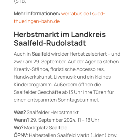
(STB)
Mehr Informationen:
werrabus.de
|
sued-
thueringen-bahn.de
Herbstmarkt im Landkreis
Saalfeld-Rudolstadt
Auch in
Saalfeld
wird der Herbst zelebriert – und
zwar am 29. September. Auf der Agenda stehen
Kreativ-Stände, floristische Accessoires,
Handwerkskunst, Livemusik und ein kleines
Kinderprogramm. Außerdem öffnen die
Saalfelder Geschäfte ab 13 Uhr ihre Türen für
einen entspannten Sonntagsbummel.
Was?
Saalfelder Herbstmarkt
Wann?
29. September 2024, 11 – 18 Uhr
Wo?
Marktplatz Saalfeld
ÖPNV:
Haltestellen Saalfeld Markt (Liden) bzw.