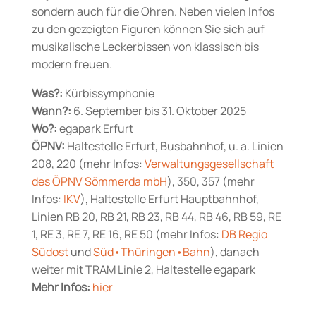
sondern auch für die Ohren. Neben vielen Infos
zu den gezeigten Figuren können Sie sich auf
musikalische Leckerbissen von klassisch bis
modern freuen.
Was?:
Kürbissymphonie
Wann?:
6. September bis 31. Oktober 2025
Wo?:
egapark Erfurt
ÖPNV:
Haltestelle Erfurt, Busbahnhof, u. a. Linien
208, 220 (mehr Infos:
Verwaltungsgesellschaft
des ÖPNV Sömmerda mbH
), 350, 357 (mehr
Infos:
IKV
), Haltestelle Erfurt Hauptbahnhof,
Linien RB 20, RB 21, RB 23, RB 44, RB 46, RB 59, RE
1, RE 3, RE 7, RE 16, RE 50 (mehr Infos:
DB Regio
Südost
und
Süd•Thüringen•Bahn
), danach
weiter mit TRAM Linie 2, Haltestelle egapark
Mehr Infos:
hier