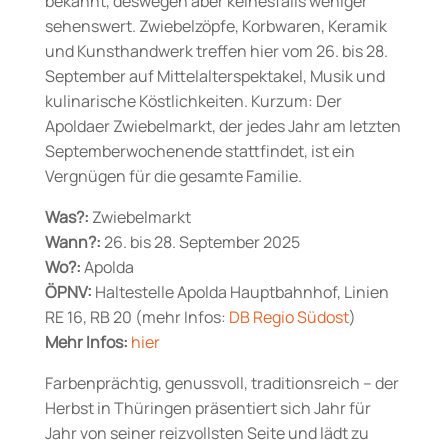
bekannt, deswegen aber keinesfalls weniger
sehenswert. Zwiebelzöpfe, Korbwaren, Keramik
und Kunsthandwerk treffen hier vom 26. bis 28.
September auf Mittelalterspektakel, Musik und
kulinarische Köstlichkeiten. Kurzum: Der
Apoldaer Zwiebelmarkt, der jedes Jahr am letzten
Septemberwochenende stattfindet, ist ein
Vergnügen für die gesamte Familie.
Was?:
Zwiebelmarkt
Wann?:
26. bis 28. September 2025
Wo?:
Apolda
ÖPNV:
Haltestelle Apolda Hauptbahnhof, Linien
RE 16, RB 20 (mehr Infos:
DB Regio Südost
)
Mehr Infos:
hier
Farbenprächtig, genussvoll, traditionsreich – der
Herbst in Thüringen präsentiert sich Jahr für
Jahr von seiner reizvollsten Seite und lädt zu