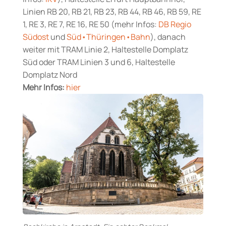
Linien RB 20, RB 21, RB 23, RB 44, RB 46, RB 59, RE
1, RE 3, RE 7, RE 16, RE 50 (mehr Infos:
DB Regio
Südost
und
Süd•Thüringen•Bahn
), danach
weiter mit TRAM Linie 2, Haltestelle Domplatz
Süd oder TRAM Linien 3 und 6, Haltestelle
Domplatz Nord
Mehr Infos:
hier