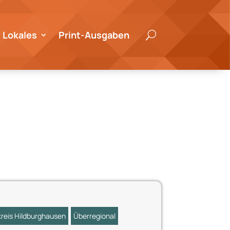
Lokales
Print-Ausgaben
U
reis Hildburghausen
Überregional