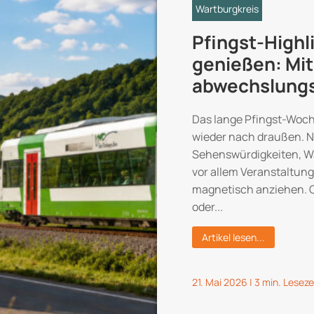
Wartburgkreis
Pfingst-Highl
genießen: Mit
abwechslungs
Das lange Pfingst-Woch
wieder nach draußen. 
Sehenswürdigkeiten, W
vor allem Veranstaltunge
magnetisch anziehen. O
oder...
Artikel lesen...
21. Mai 2026
|
3 min. Leseze