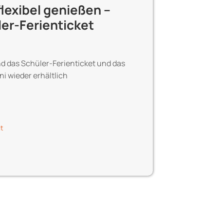
exibel genießen –
er-Ferienticket
ind das Schüler-Ferienticket und das
ni wieder erhältlich
it