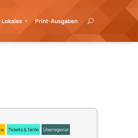
Lokales
Print-Ausgaben
U
ce
Tickets & Tarife
Überregional