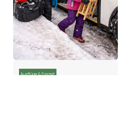
Ausflüge & Freizeit
Landkreis Saalfeld-Rudolstadt
Landkreis Schmalkalden-Meiningen
Service
Suhl
Wartburgkreis
Schlitten und Ski in Bus
und Bahn befördern: Was