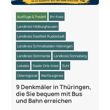
Ausflüge & Freizeit
Ilm-Kreis
Landkreis Hildburghausen
Landkreis Saalfeld-Rudolstadt
Landkreis Schmalkalden-Meiningen
Landkreis Sömmerda
Landkreis Sonneberg
Lokales
Saale-Orla-Kreis
Suhl
Überregional
Wartburgkreis
9 Denkmäler in Thüringen,
die Sie bequem mit Bus
und Bahn erreichen